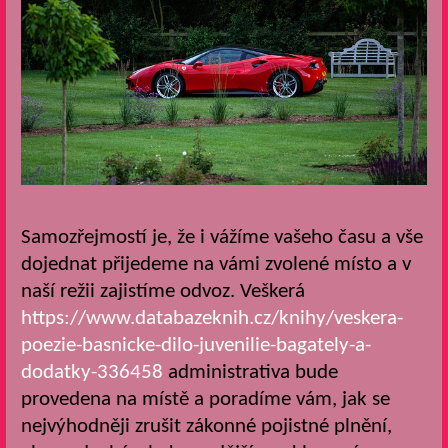
Samozřejmostí je, že i vážíme vašeho času a vše
dojednat přijedeme na vámi zvolené místo a v
naší režii zajistíme odvoz. Veškerá
https://www.databazeknih.cz/knihy/veskera-
poezie-basnicke-dilo-juvenilie-bagately-a-
dodatky-336458
administrativa bude
provedena na místě a poradíme vám, jak se
nejvýhodněji zrušit zákonné pojistné plnění,