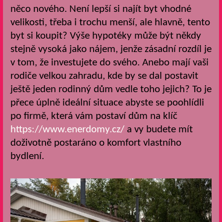
něco nového. Není lepší si najít byt vhodné
velikosti, třeba i trochu menší, ale hlavně, tento
byt si koupit? Výše hypotéky může být někdy
stejně vysoká jako nájem, jenže zásadní rozdíl je
v tom, že investujete do svého. Anebo mají vaši
rodiče velkou zahradu, kde by se dal postavit
ještě jeden rodinný dům vedle toho jejich? To je
přece úplně ideální situace abyste se poohlídli
po firmě, která vám postaví dům na klíč
https://www.enerdomy.cz/
a vy budete mít
doživotně postaráno o komfort vlastního
bydlení.