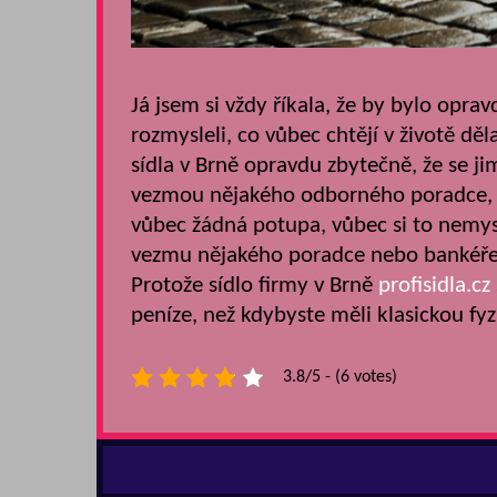
Já jsem si vždy říkala, že by bylo opra
rozmysleli, co vůbec chtějí v životě dělat
sídla v Brně opravdu zbytečně, že se ji
vezmou nějakého odborného poradce, kt
vůbec žádná potupa, vůbec si to nemysle
vezmu nějakého poradce nebo bankéře,
Protože sídlo firmy v Brně
profisidla.cz
peníze, než kdybyste měli klasickou fyz
3.8/5 - (6 votes)