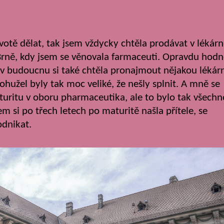
votě dělat, tak jsem vždycky chtěla prodávat v lékárn
Brně, kdy jsem se věnovala farmaceuti. Opravdu hod
ch v budoucnu si také chtěla pronajmout nějakou lékár
hužel byly tak moc veliké, že nešly splnit. A mně se
turitu v oboru pharmaceutika, ale to bylo tak všechn
m si po třech letech po maturitě našla přítele, se
odnikat.