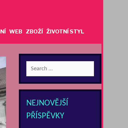
NÍ
WEB
ZBOŽÍ
ŽIVOTNÍ STYL
Search
for:
NEJNOVĚJŠÍ
PŘÍSPĚVKY