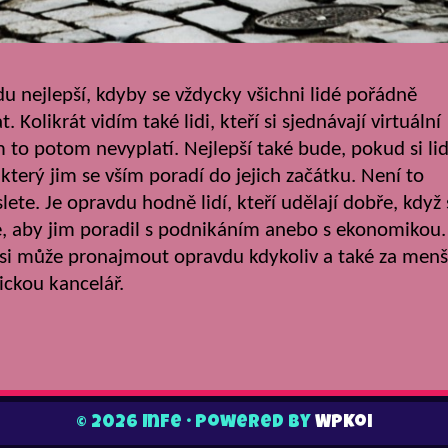
vdu nejlepší, kdyby se vždycky všichni lidé pořádně
. Kolikrát vidím také lidi, kteří si sjednávají virtuální
m to potom nevyplatí. Nejlepší také bude, pokud si li
erý jim se vším poradí do jejich začátku. Není to
te. Je opravdu hodně lidí, kteří udělají dobře, když 
 aby jim poradil s podnikáním anebo s ekonomikou.
si může pronajmout opravdu kdykoliv a také za menš
ickou kancelář.
© 2026 Infe
• Powered by
WPKoi