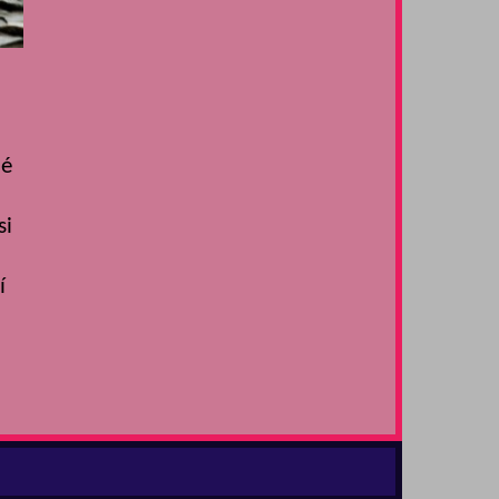
dé
si
í