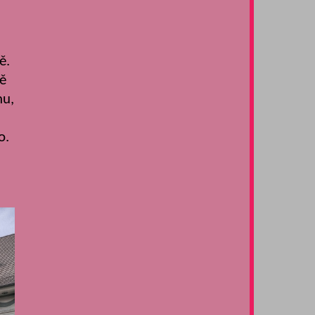
ě.
ně
nu,
o.