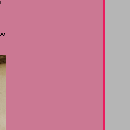
u
 po