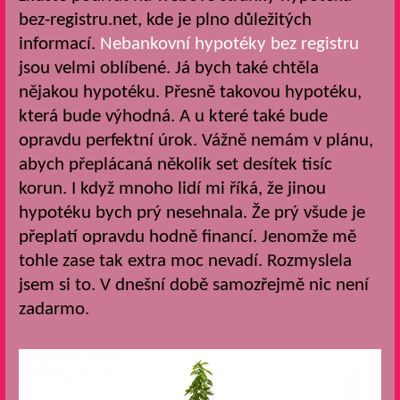
bez-registru.net, kde je plno důležitých
informací.
Nebankovní hypotéky bez registru
jsou velmi oblíbené. Já bych také chtěla
nějakou hypotéku. Přesně takovou hypotéku,
která bude výhodná. A u které také bude
opravdu perfektní úrok. Vážně nemám v plánu,
abych přeplácaná několik set desítek tisíc
korun. I když mnoho lidí mi říká, že jinou
hypotéku bych prý nesehnala. Že prý všude je
přeplatí opravdu hodně financí. Jenomže mě
tohle zase tak extra moc nevadí. Rozmyslela
jsem si to. V dnešní době samozřejmě nic není
zadarmo.