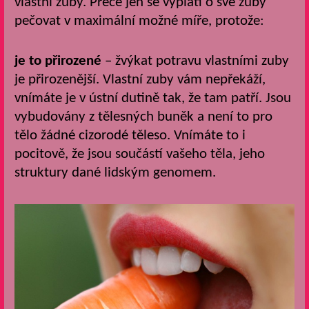
vlastní zuby. Přece jen se vyplatí o své zuby
pečovat v maximální možné míře, protože:
je to přirozené
– žvýkat potravu vlastními zuby
je přirozenější. Vlastní zuby vám nepřekáží,
vnímáte je v ústní dutině tak, že tam patří. Jsou
vybudovány z tělesných buněk a není to pro
tělo žádné cizorodé těleso. Vnímáte to i
pocitově, že jsou součástí vašeho těla, jeho
struktury dané lidským genomem.