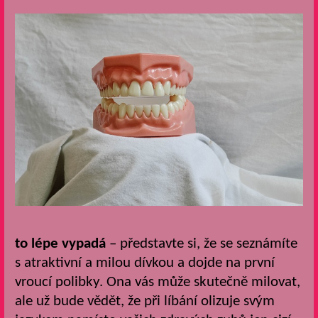
to lépe vypadá
– představte si, že se seznámíte
s atraktivní a milou dívkou a dojde na první
vroucí polibky. Ona vás může skutečně milovat,
ale už bude vědět, že při líbání olizuje svým