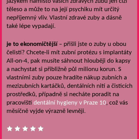
jazykem namísto vašich zdravých zubů jen cizí
těleso a může to na její psychiku mít určitý
nepříjemný vliv. Vlastní zdravé zuby a dásně
také lépe vypadají.
je to ekonomičtější
– přišli jste o zuby u obou
čelistí? Chcete-li mít zubní protézu s implantáty
All-on-4, pak musíte sáhnout hlouběji do kapsy
a nachystat si přibližně půl milionu korun. S
vlastními zuby pouze hradíte nákup zubních a
mezizubních kartáčků, dentálních nití a čisticích
prostředků, případně si necháte poradit na
pracovišti
dentální hygieny v Praze 10
, což vás
měsíčně vyjde výrazně levněji.