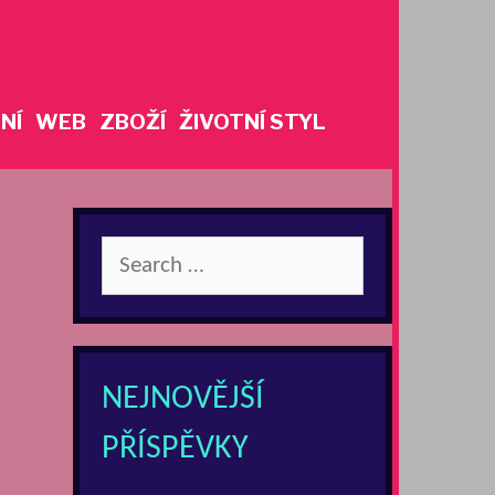
NÍ
WEB
ZBOŽÍ
ŽIVOTNÍ STYL
Search
for:
NEJNOVĚJŠÍ
PŘÍSPĚVKY