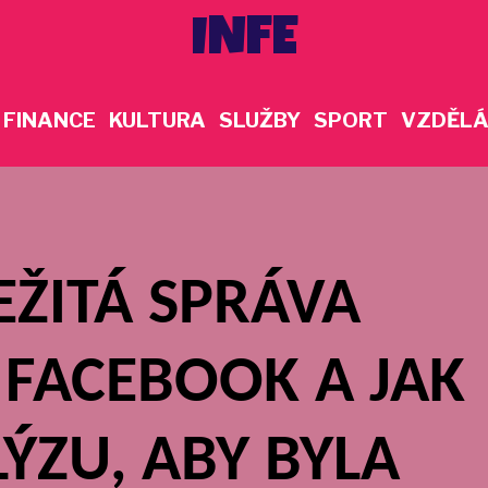
INFE
FINANCE
KULTURA
SLUŽBY
SPORT
VZDĚLÁ
EŽITÁ SPRÁVA
 FACEBOOK A JAK
ÝZU, ABY BYLA