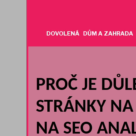
Skip
to
content
DOVOLENÁ
DŮM A ZAHRADA
PROČ JE DŮL
STRÁNKY NA
NA SEO ANAL