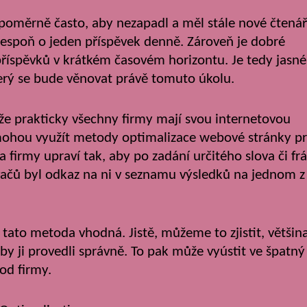
 poměrně často, aby nezapadl a měl stále nové čtená
 alespoň o jeden příspěvek denně. Zároveň je dobré
příspěvků v krátkém časovém horizontu. Je tedy jasné
terý se bude věnovat právě tomuto úkolu.
 že prakticky všechny firmy mají svou internetovou
mohou využít metody optimalizace webové stránky p
 firmy upraví tak, aby po zadání určitého slova či fr
ačů byl odkaz na ni v seznamu výsledků na jednom z
 tato metoda vhodná. Jistě, můžeme to zjistit, většin
by ji provedli správně. To pak může vyústit ve špatný
od firmy.