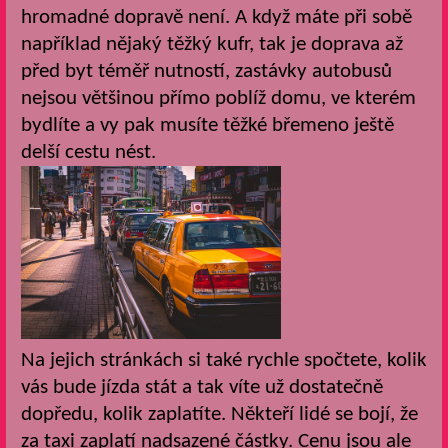
hromadné dopravě není. A když máte při sobě
například nějaký těžký kufr, tak je doprava až
před byt téměř nutností, zastávky autobusů
nejsou většinou přímo poblíž domu, ve kterém
bydlíte a vy pak musíte těžké břemeno ještě
delší cestu nést.
Na jejich stránkách si také rychle spočtete, kolik
vás bude jízda stát a tak víte už dostatečně
dopředu, kolik zaplatíte. Někteří lidé se bojí, že
za taxi zaplatí nadsazené částky. Cenu jsou ale