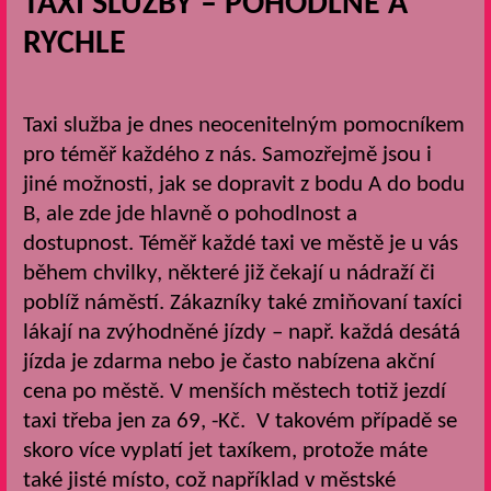
TAXI SLUŽBY – POHODLNĚ A
RYCHLE
Taxi služba je dnes neocenitelným pomocníkem
pro téměř každého z nás. Samozřejmě jsou i
jiné možnosti, jak se dopravit z bodu A do bodu
B, ale zde jde hlavně o pohodlnost a
dostupnost. Téměř každé taxi ve městě je u vás
během chvilky, některé již čekají u nádraží či
poblíž náměstí. Zákazníky také zmiňovaní taxíci
lákají na zvýhodněné jízdy – např. každá desátá
jízda je zdarma nebo je často nabízena akční
cena po městě. V menších městech totiž jezdí
taxi třeba jen za 69, -Kč. V takovém případě se
skoro více vyplatí jet taxíkem, protože máte
také jisté místo, což například v městské