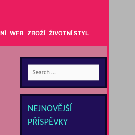
NÍ
WEB
ZBOŽÍ
ŽIVOTNÍ STYL
Search
for:
NEJNOVĚJŠÍ
PŘÍSPĚVKY