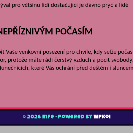
ýval pro většinu lidí dostačující je dávno pryč a lidé
NEPŘÍZNIVÝM POČASÍM
 Vaše venkovní posezení pro chvíle, kdy selže počas
or, protože máte rádi čerstvý vzduch a pocit svobody
 slunečnících, které Vás ochrání před deštěm i sluncem
© 2026 Infe
• Powered by
WPKoi