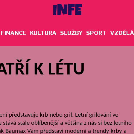
INFE
FINANCE
KULTURA
SLUŽBY
SPORT
VZDĚLÁ
ATŘÍ K LÉTU
 představuje krb nebo gril. Letní grilování ve
 stává stále oblíbenější a většina z nás si bez letního
ák Baumax
Vám představí moderní a trendy krby a