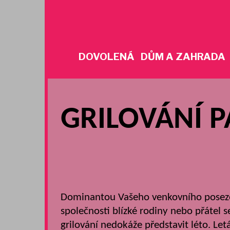
Skip
to
content
DOVOLENÁ
DŮM A ZAHRADA
GRILOVÁNÍ P
Dominantou Vašeho venkovního posezení
společnosti blízké rodiny nebo přátel se
grilování nedokáže představit léto.
Let