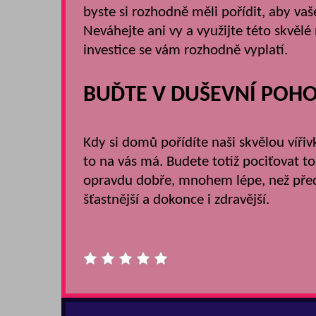
byste si rozhodně měli pořídit, aby va
Neváhejte ani vy a využijte této skvělé 
investice se vám rozhodně vyplatí.
BUĎTE V DUŠEVNÍ POH
Kdy si domů pořídíte naši skvělou vířiv
to na vás má. Budete totiž pociťovat to
opravdu dobře, mnohem lépe, než před
šťastnější a dokonce i zdravější.