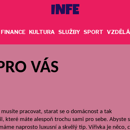
INFE
FINANCE
KULTURA
SLUŽBY
SPORT
VZDĚLÁ
 PRO VÁS
e musíte pracovat, starat se o domácnost a tak
vil, které máte alespoň trochu sami pro sebe. Abyste s
s máme naprosto luxusní a skvělý tip.
Vířivka
je něco, 