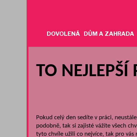
Skip
to
content
DOVOLENÁ
DŮM A ZAHRADA
TO NEJLEPŠÍ
Pokud celý den sedíte v práci, neustál
podobně, tak si zajisté vážíte všech ch
tyto chvíle užili co nejvíce, tak pro vá