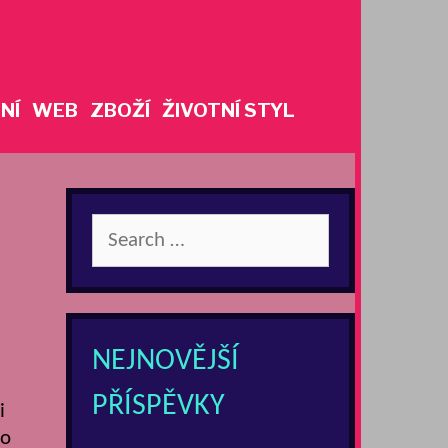
NÍ
WEB
ZBOŽÍ
ŽIVOTNÍ STYL
Search
for:
NEJNOVĚJŠÍ
PŘÍSPĚVKY
i
co