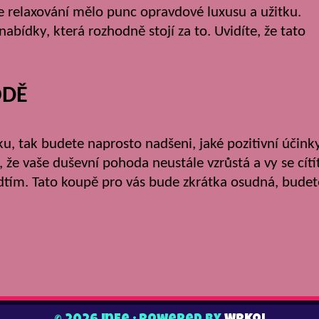
še relaxování mělo punc opravdové luxusu a užitku.
nabídky, která rozhodně stojí za to. Uvidíte, že tato
ODĚ
ku, tak budete naprosto nadšeni, jaké pozitivní účink
, že vaše duševní pohoda neustále vzrůstá a vy se cítí
tím. Tato koupě pro vás bude zkrátka osudná, budet