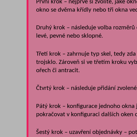
První krok – nejprve si zvolíte, jaké 
okno se dvěma křídly nebo tři okna ved
Druhý krok – následuje volba rozměrů o
levé, pevné nebo sklopné.
Třetí krok – zahrnuje typ skel, tedy zda
trojsklo. Zároveň si ve třetím kroku vy
ořech či antracit.
Čtvrtý krok – následuje přidání zvole
Pátý krok – konfigurace jednoho okna j
pokračovat v konfiguraci dalších oken
Šestý krok – uzavření objednávky – pot