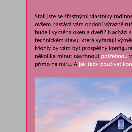
Stali jste se šťastnými vlastníky rodi
ovšem nastává vám období výrazně rušně
bude i výměna oken a dveří? Nachází 
technickém stavu, která vyžadují výměn
Mohly by vám být prospěšný konfigurá
několika minut navrhnout
potřebnou
v
přímo na míru. A
jak tedy používat kon