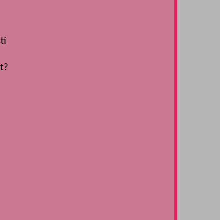
tí
t?