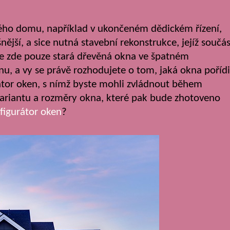
nného domu, například v ukončeném dědickém řízení,
jší, a sice nutná stavební rekonstrukce, jejíž součás
se zde pouze stará dřevěná okna ve špatném
u, a vy se právě rozhodujete o tom, jaká okna pořídi
tor oken, s nímž byste mohli zvládnout během
ariantu a rozměry okna, které pak bude zhotoveno
figurátor oken
?