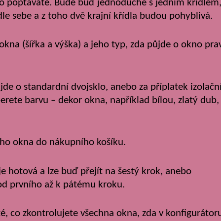
okno poptáváte. Bude buď jednoduché s jedním křídlem
le sebe a z toho dvě krajní křídla budou pohyblivá.
kna (šířka a výška) a jeho typ, zda půjde o okno pra
 jde o standardní dvojsklo, anebo za příplatek izolačn
berete barvu – dekor okna, například bílou, zlatý dub,
ného okna do nákupního košíku.
e hotová a lze buď přejít na šestý krok, anebo
 od prvního až k pátému kroku.
é, co zkontrolujete všechna okna, zda v konfigurátor