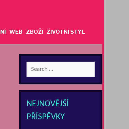
NÍ
WEB
ZBOŽÍ
ŽIVOTNÍ STYL
Search
for:
NEJNOVĚJŠÍ
PŘÍSPĚVKY