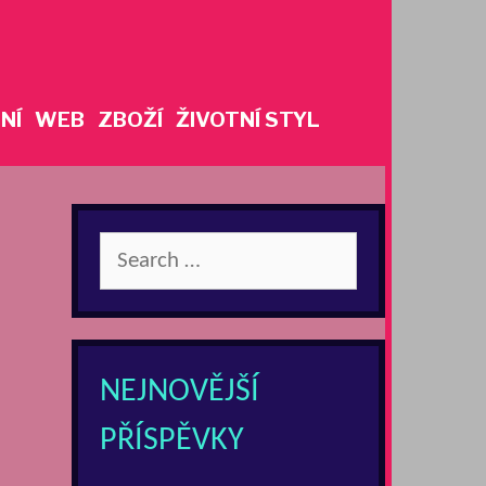
NÍ
WEB
ZBOŽÍ
ŽIVOTNÍ STYL
Search
for:
NEJNOVĚJŠÍ
PŘÍSPĚVKY