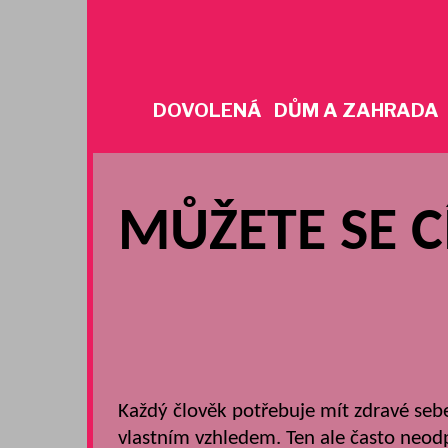
Skip
to
content
DOVOLENÁ
DŮM A ZAHRADA
MŮŽETE SE C
Každý člověk potřebuje mít zdravé sebe
vlastním vzhledem. Ten ale často neod