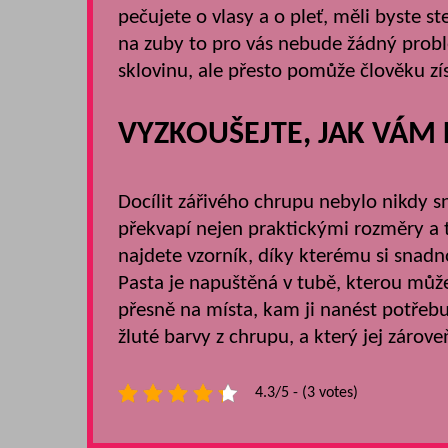
pečujete o vlasy a o pleť, měli byste s
na zuby
to pro vás nebude žádný problém
sklovinu, ale přesto pomůže člověku zís
VYZKOUŠEJTE, JAK VÁM
Docílit zářivého chrupu nebylo nikdy 
překvapí nejen praktickými rozměry a 
najdete vzorník, díky kterému si snadn
Pasta je napuštěná v tubě, kterou můž
přesně na místa, kam ji nanést potřebu
žluté barvy z chrupu, a který jej zárov
4.3/5 - (3 votes)