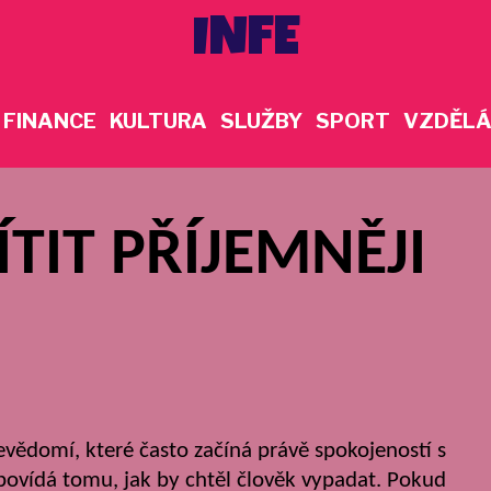
INFE
FINANCE
KULTURA
SLUŽBY
SPORT
VZDĚLÁ
ÍTIT PŘÍJEMNĚJI
vědomí, které často začíná právě spokojeností s
povídá tomu, jak by chtěl člověk vypadat. Pokud