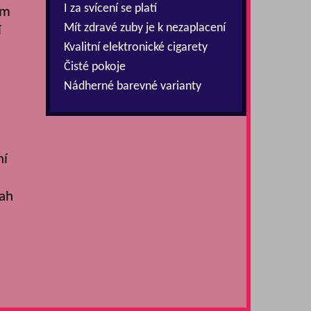
I za svícení se platí
em
Mít zdravé zuby je k nezaplacení
í
Kvalitní elektronické cigarety
Čisté pokoje
Nádherné barevné varianty
ní
sah