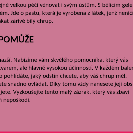
tejně velkou péči věnovat i svým ústům. S
bělícím gel
. Jde o pastu, která je vyrobena z látek, jenž nenič
kat zářivě bílý chrup.
 POMŮŽE
snazší. Nabízíme vám skvělého pomocníka, který vás
tvarem, ale hlavně vysokou účinností. V každém bale
o pohlídáte, jaký odstín chcete, aby váš chrup měl.
ete snadno ovládat. Díky tomu vždy nanesete její ob
jete. Vyzkoušejte tento malý zázrak, který vás zbaví
eň nepoškodí.