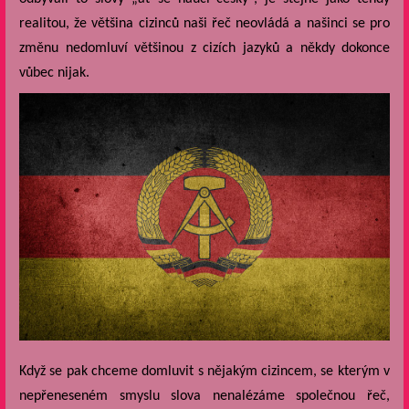
realitou, že většina cizinců naši řeč neovládá a našinci se pro
změnu nedomluví většinou z cizích jazyků a někdy dokonce
vůbec nijak.
Když se pak chceme domluvit s nějakým cizincem, se kterým v
nepřeneseném smyslu slova nenalézáme společnou řeč,