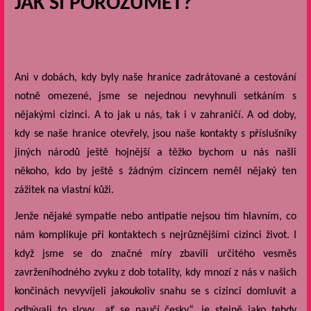
JAK SI POROZUMĚT?
Ani v dobách, kdy byly naše hranice zadrátované a cestování
notně omezené, jsme se nejednou nevyhnuli setkáním s
nějakými cizinci. A to jak u nás, tak i v zahraničí. A od doby,
kdy se naše hranice otevřely, jsou naše kontakty s příslušníky
jiných národů ještě hojnější a těžko bychom u nás našli
někoho, kdo by ještě s žádným cizincem neměl nějaký ten
zážitek na vlastní kůži.
Jenže nějaké sympatie nebo antipatie nejsou tím hlavním, co
nám komplikuje při kontaktech s nejrůznějšími cizinci život. I
když jsme se do značné míry zbavili určitého vesměs
zavrženíhodného zvyku z dob totality, kdy mnozí z nás v našich
končinách nevyvíjeli jakoukoliv snahu se s cizinci domluvit a
odbývali to slovy „ať se naučí česky“, je stejně jako tehdy