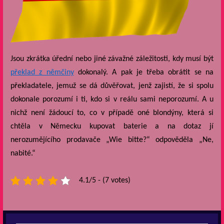
Jsou zkrátka úřední nebo jiné závažné záležitosti, kdy musí být
překlad z němčiny
dokonalý. A pak je třeba obrátit se na
překladatele, jemuž se dá důvěřovat, jenž zajistí, že si spolu
dokonale porozumí i ti, kdo si v reálu sami neporozumí. A u
nichž není žádoucí to, co v případě oné blondýny, která si
chtěla v Německu kupovat baterie a na dotaz jí
nerozumějícího prodavače „Wie bitte?“ odpověděla „Ne,
nabité.“
4.1/5 - (7 votes)