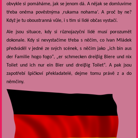
obvykle si pomáháme, jak se jenom dá. A nějak se domluvíme
třeba oněma pověstnýma ‚rukama nohama‘. A proč by ne?
Když je tu oboustranná vůle, i s tím si lidé občas vystačí.
Ale jsou situace, kdy si různojazyční lidé musí porozumět
dokonale. Kdy si nevystačíme třeba s něčím, co Ivan Mládek
předváděl v jedné ze svých scének, s něčím jako „ich bin aus
der Familie hogo fogo“, „er schmecken dreiβig Biere und nix
Toilet und ich nur ein Bier und dreiβig Toilet“. A pak jsou
zapotřebí špičkoví překladatelé, dejme tomu právě z a do
němčiny.