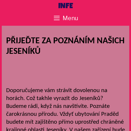
Skip
INFE
to
Menu
content
PŘIJEĎTE ZA POZNÁNÍM NAŠICH
JESENÍKŮ
Doporučujeme vám strávit dovolenou na
horách. Což takhle vyrazit do Jeseníků?
Budeme rádi, když nás navštívíte. Poznáte
čarokrásnou přírodu. Vždyť
ubytování Praděd
budete mít zajištěno přímo uprostřed chráněné
krajinné oblasti Jeseníky. V našem zařízení bude