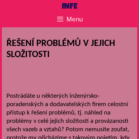
Skip
INFE
to
Menu
content
ŘEŠENÍ PROBLÉMŮ V JEJICH
SLOŽITOSTI
Postrádáte u některých inženýrsko-
poradenských a dodavatelských firem celostní
přístup k řešení problémů, tj. náhled na
problémy v celé jejich složitosti a provázanosti
všech vazeb a vztahů? Potom nemusíte zoufat,
protože my přicházíme s takovým pojetím, kdy