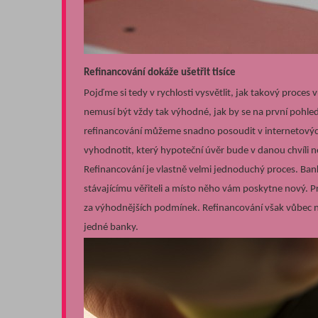
Refinancování dokáže ušetřit tisíce
Pojďme si tedy v rychlosti vysvětlit, jak takový proc
nemusí být vždy tak výhodné, jak by se na první pohled
refinancování můžeme snadno posoudit v internetových
vyhodnotit, který hypoteční úvěr bude v danou chvíli 
Refinancování je vlastně velmi jednoduchý proces. Banka
stávajícímu věřiteli a místo něho vám poskytne nový. P
za výhodnějších podmínek. Refinancování však vůbec n
jedné banky.