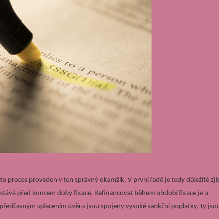
o proces proveden v ten správný okamžik. V první řadě je tedy důležité zjis
astává před koncem doby fixace. Refinancovat během období fixace je u
předčasným splacením úvěru jsou spojeny vysoké sankční poplatky. Ty jso