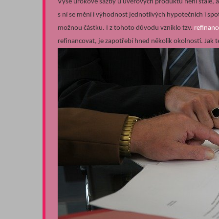
Výše úrokové sazby u úvěrových produktů není stálé, a
s ní se mění i výhodnost jednotlivých hypotečních i spo
možnou částku. I z tohoto důvodu vzniklo tzv.
refinanc
refinancovat, je zapotřebí hned několik okolností. Jak 