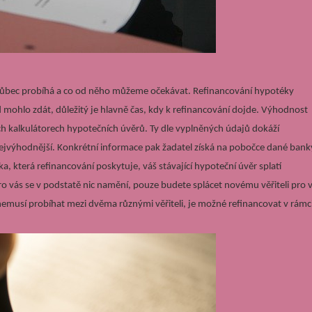
es vůbec probíhá a co od něho můžeme očekávat. Refinancování hypotéky
 mohlo zdát, důležitý je hlavně čas, kdy k refinancování dojde. Výhodnost
 kalkulátorech hypotečních úvěrů. Ty dle vyplněných údajů dokáží
nejvýhodnější. Konkrétní informace pak žadatel získá na pobočce dané bank
, která refinancování poskytuje, váš stávající hypoteční úvěr splatí
ro vás se v podstatě nic namění, pouze budete splácet novému věřiteli pro 
emusí probíhat mezi dvěma různými věřiteli, je možné refinancovat v rámc