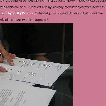
le v průběhu let se neustále mění. Někdy roste, někdy naopak klesá a spol
třebitelských úvěrů. Cílem věřitele by ale vždy mělo být splácet co nejmenší
ování hypotéky Fahd.cz
. Ovšem aby bylo skutečně výhodné původní úvěr
tedy při refinancování postupovat?