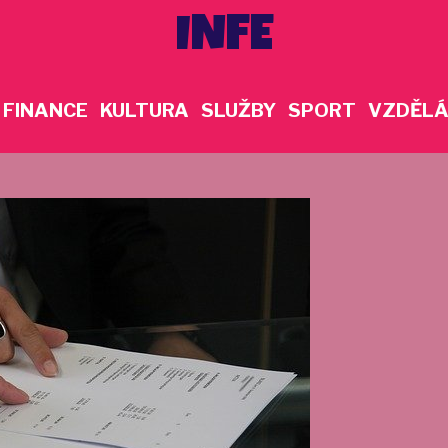
INFE
FINANCE
KULTURA
SLUŽBY
SPORT
VZDĚLÁ