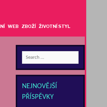
NÍ
WEB
ZBOŽÍ
ŽIVOTNÍ STYL
Search
for:
NEJNOVĚJŠÍ
PŘÍSPĚVKY