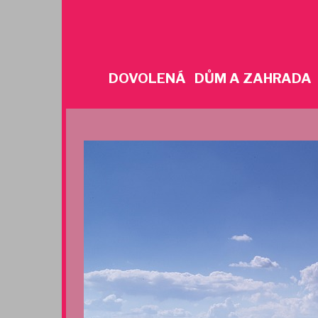
Skip
to
content
DOVOLENÁ
DŮM A ZAHRADA