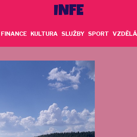
INFE
FINANCE
KULTURA
SLUŽBY
SPORT
VZDĚLÁ