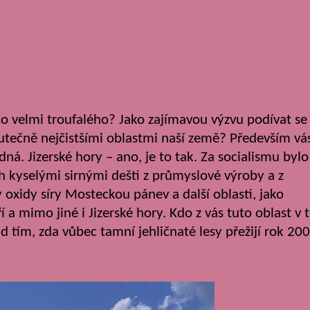
o velmi troufalého? Jako zajímavou výzvu podívat se
kutečně nejčistšími oblastmi naší země? Především vá
edná.
Jizerské hory – ano, je to tak. Za socialismu bylo
h kyselými sirnými dešti z průmyslové výroby a z
 oxidy síry Mosteckou pánev a další oblasti, jako
 a mimo jiné i Jizerské hory. Kdo z vás tuto oblast v 
ad tím, zda vůbec tamní jehličnaté lesy přežijí rok 200