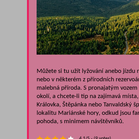
Můžete si tu užít lyžování anebo jízdu 
nebo v některém z přírodních rezervoárů
malebná příroda. S pronajatým vozem
okolí, a chcete-li tip na zajímavá mís
Královka, Štěpánka nebo Tanvaldský špi
lokalitu Mariánské hory, odkud jsou fa
pohoda, s minimem návštěvníků.
4.1/5 - (9 votes)