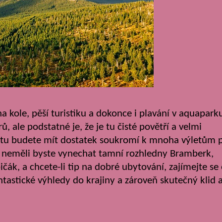
na kole, pěší turistiku a dokonce i plavání v aquapark
, ale podstatné je, že je tu čisté povětří a velmi
 tu budete mít dostatek soukromí k mnoha výletům 
ta, neměli byste vynechat tamní rozhledny Bramberk,
čák, a chcete-li tip na dobré ubytování, zajímejte se
ntastické výhledy do krajiny a zároveň skutečný klid 