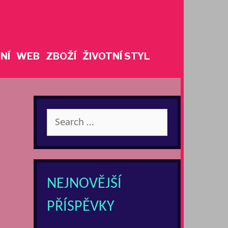
NÍ
WEB
ZBOŽÍ
ŽIVOTNÍ STYL
Search
for:
NEJNOVĚJŠÍ
PŘÍSPĚVKY