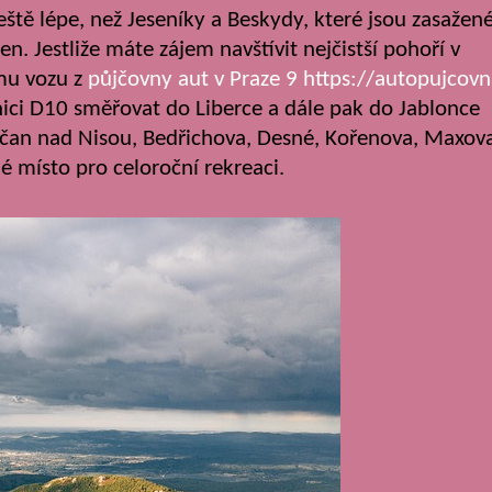
ště lépe, než Jeseníky a Beskydy, které jsou zasažen
 Jestliže máte zájem navštívit nejčistší pohoří v
mu vozu z
půjčovny aut v Praze 9 https://autopujcovn
nici D10 směřovat do Liberce a dále pak do Jablonce
učan nad Nisou, Bedřichova, Desné, Kořenova, Maxov
é místo pro celoroční rekreaci.