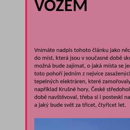
VOZEM
Vnímáte nadpis tohoto článku jako něc
do míst, která jsou v současné době s
možná bude zajímat, o jaká místa se j
toto pohoří jedním z nejvíce zasaženýc
tepelných elektráren, které zamořovaly
například Krušné hory, České středohoří
době navštěvoval, třeba si i posteskl n
a jaký bude svět za třicet, čtyřicet let.