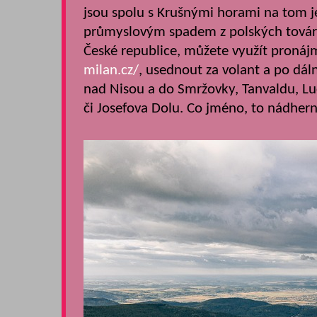
jsou spolu s Krušnými horami na tom je
průmyslovým spadem z polských továren.
České republice, můžete využít pronáj
milan.cz/
, usednout za volant a po dál
nad Nisou a do Smržovky, Tanvaldu, L
či Josefova Dolu. Co jméno, to nádhern