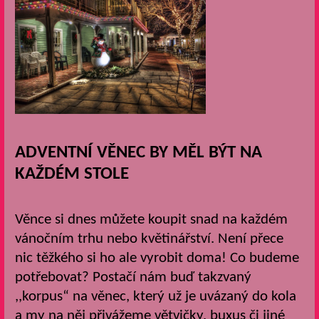
ADVENTNÍ VĚNEC BY MĚL BÝT NA
KAŽDÉM STOLE
Věnce si dnes můžete koupit snad na každém
vánočním trhu nebo květinářství. Není přece
nic těžkého si ho ale vyrobit doma! Co budeme
potřebovat? Postačí nám buď takzvaný
,,korpus“ na věnec, který už je uvázaný do kola
a my na něj přivážeme větvičky, buxus či jiné