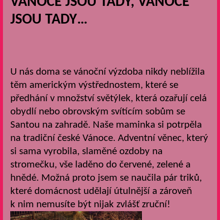
VÁNOCE JSOU TADY, VÁNOCE
JSOU TADY…
U nás doma se vánoční výzdoba nikdy neblížila
těm americkým výstřednostem, které se
předhání v množství světýlek, která ozařují celá
obydlí nebo obrovským svítícím sobům se
Santou na zahradě. Naše maminka si potrpěla
na tradiční české Vánoce. Adventní věnec, který
si sama vyrobila, slaměné ozdoby na
stromečku, vše laděno do červené, zelené a
hnědé. Možná proto jsem se naučila pár triků,
které domácnost udělají útulnější a zároveň
k nim nemusíte být nijak zvlášť zruční!