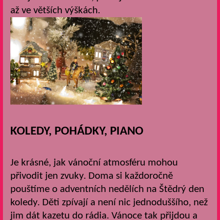
až ve větších výškách.
KOLEDY, POHÁDKY, PIANO
Je krásné, jak vánoční atmosféru mohou
přivodit jen zvuky. Doma si každoročně
pouštíme o adventních nedělích na Štědrý den
koledy. Děti zpívají a není nic jednoduššího, než
jim dát kazetu do rádia. Vánoce tak přijdou a