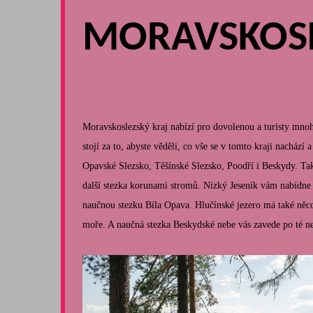
MORAVSKOSL
Moravskoslezský kraj nabízí pro dovolenou a turisty mnoho
stojí za to, abyste věděli, co vše se v tomto kraji nachází a
Opavské Slezsko, Těšínské Slezsko, Poodří i Beskydy. Takž
další stezka korunami stromů. Nízký Jeseník vám nabídne 
naučnou stezku Bíla Opava. Hlučínské jezero má také něco
moře. A naučná stezka Beskydské nebe vás zavede po té nej