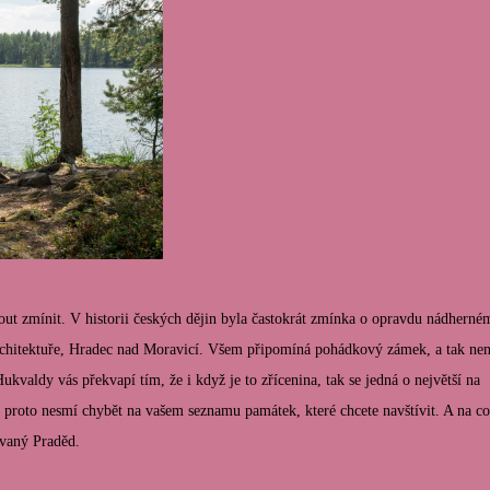
ut zmínit. V historii českých dějin byla častokrát zmínka o opravdu nádherné
chitektuře, Hradec nad Moravicí. Všem připomíná pohádkový zámek, a tak nen
kvaldy vás překvapí tím, že i když je to zřícenina, tak se jedná o největší na
 proto nesmí chybět na vašem seznamu památek, které chcete navštívit. A na co
vaný Praděd.