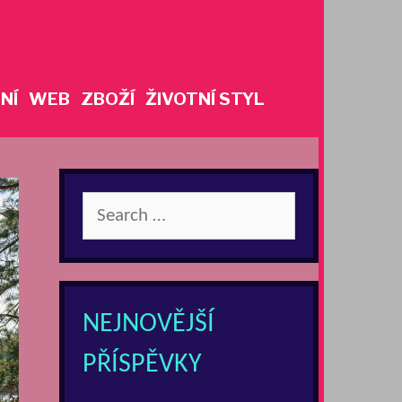
NÍ
WEB
ZBOŽÍ
ŽIVOTNÍ STYL
Search
for:
NEJNOVĚJŠÍ
PŘÍSPĚVKY