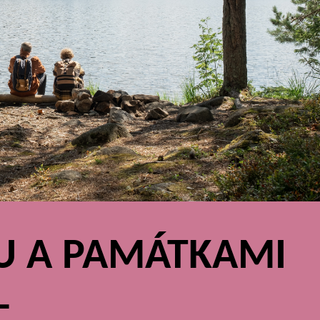
U A PAMÁTKAMI
–