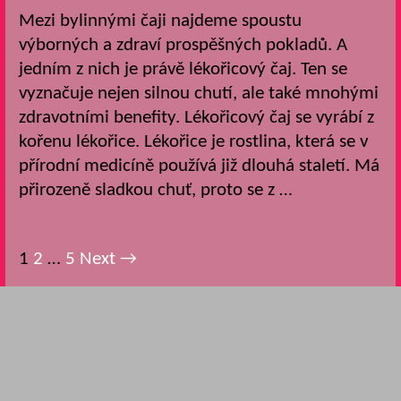
Mezi bylinnými čaji najdeme spoustu
výborných a zdraví prospěšných pokladů. A
jedním z nich je právě lékořicový čaj. Ten se
vyznačuje nejen silnou chutí, ale také mnohými
zdravotními benefity. Lékořicový čaj se vyrábí z
kořenu lékořice. Lékořice je rostlina, která se v
přírodní medicíně používá již dlouhá staletí. Má
přirozeně sladkou chuť, proto se z …
Post
1
2
…
5
Next →
navigation
Search
for: