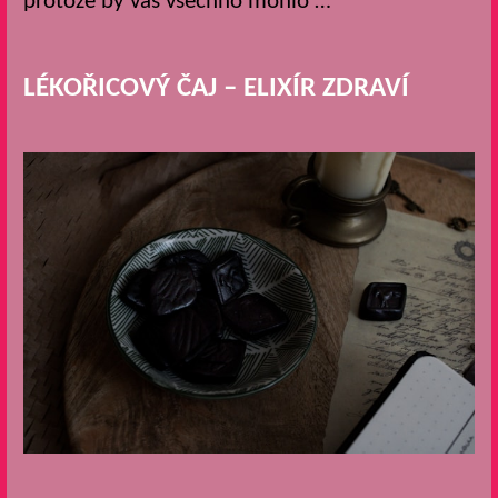
protože by vás všechno mohlo …
LÉKOŘICOVÝ ČAJ – ELIXÍR ZDRAVÍ