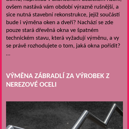
ovšem nastává vám období výrazně rušnější, a
sice nutná stavební rekonstrukce, jejíž součástí
bude i výměna oken a dveří? Nachází se zde
pouze stará dřevěná okna ve špatném
technickém stavu, která vyžadují výměnu, a vy
se právě rozhodujete o tom, jaká okna pořídit?
…
VÝMĚNA ZÁBRADLÍ ZA VÝROBEK Z
NEREZOVÉ OCELI