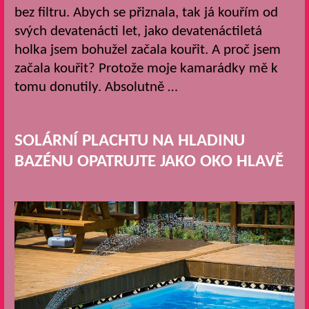
bez filtru. Abych se přiznala, tak já kouřím od
svých devatenácti let, jako devatenáctiletá
holka jsem bohužel začala kouřit. A proč jsem
začala kouřit? Protože moje kamarádky mě k
tomu donutily. Absolutně …
SOLÁRNÍ PLACHTU NA HLADINU
BAZÉNU OPATRUJTE JAKO OKO HLAVĚ