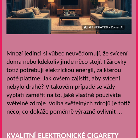
Mnozí jedinci si vůbec neuvědomují, že svícení
doma nebo kdekoliv jinde něco stojí. I žárovky
totiž potřebují elektrickou energii, za kterou
poté platíme. Jak ovšem zajistit, aby svícení
nebylo drahé? V takovém případě se vždy
vyplatí zaměřit na to, jaké vlastně používáte
světelné zdroje. Volba světelných zdrojů je totiž
něco, co dokáže poměrně výrazně ovlivnit …
KVALITNÍ ELEKTRONICKÉ CIGARETY