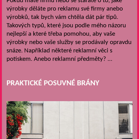
Pokud máte firmu nebo se staráte o to, jaké
výrobky děláte pro reklamu své firmy anebo
výrobků, tak bych vám chtěla dát pár tipů.
Takových typů, které jsou podle mého názoru
nejlepší a které třeba pomohou, aby vaše
výrobky nebo vaše služby se prodávaly opravdu
snáze. Například některé reklamní věci s
potiskem. Anebo reklamní předměty? …
PRAKTICKÉ POSUVNÉ BRÁNY