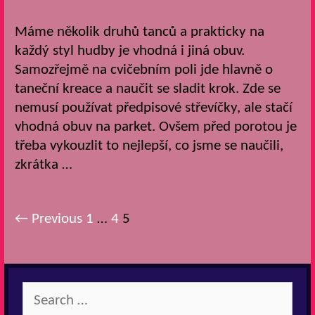
Máme několik druhů tanců a prakticky na
každý styl hudby je vhodná i jiná obuv.
Samozřejmě na cvičebním poli jde hlavně o
taneční kreace a naučit se sladit krok. Zde se
nemusí používat předpisové střevíčky, ale stačí
vhodná obuv na parket. Ovšem před porotou je
třeba vykouzlit to nejlepší, co jsme se naučili,
zkrátka …
Post
← Previous
1
…
4
5
navigation
Search
for: