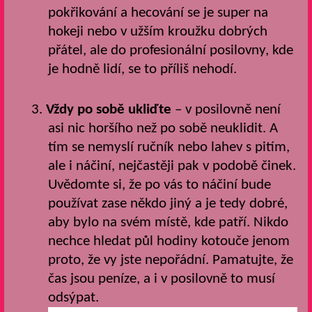
pokřikování a hecování se je super na
hokeji nebo v užším kroužku dobrých
přátel, ale do profesionální posilovny, kde
je hodně lidí, se to příliš nehodí.
3.
Vždy po sobě ukliďte
– v posilovně není
asi nic horšího než po sobě neuklidit. A
tím se nemyslí ručník nebo lahev s pitím,
ale i náčiní, nejčastěji pak v podobě činek.
Uvědomte si, že po vás to náčiní bude
používat zase někdo jiný a je tedy dobré,
aby bylo na svém místě, kde patří. Nikdo
nechce hledat půl hodiny kotouče jenom
proto, že vy jste nepořádní. Pamatujte, že
čas jsou peníze, a i v posilovně to musí
odsýpat.