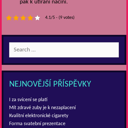
pak k utírání náčiní.
4.1/5 - (9 votes)
Search
for:
NEJNOVĚJŠÍ PŘÍSPĚVKY
I za svícení se platí
Mít zdravé zuby je k nezaplacení
Kvalitní elektronické cigarety
Forma svatební prezentace