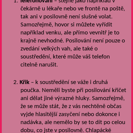
1.
Telefonování
– stejně jako například v
čekárně u lékaře nebo ve frontě na poště,
tak ani v posilovně není slušné volat.
Samozřejmě, hovor si můžete vyřídit
například venku, ale přímo vevnitř je to
krajně nevhodné. Posilování není pouze o
zvedání velkých vah, ale také o
soustředění, které může váš telefon
citelně narušit.
2.
Křik
– k soustředění se váže i druhá
poučka. Neměli byste při posilování křičet
ani dělat jiné výrazné hluky. Samozřejmě,
že se může stát, že z vás nechtěně občas
vyjde hlasitější zasyčení nebo dokonce i
nadávka, ale nemělo by se to dít po celou
dobu, co jste v posilovně. Chlapácké